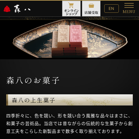
English
EN
MENU
Website
メ
ニ
ュ
ー
森八のお菓子
森八の上生菓子
四季折々に、色を競い、形を競い合う風雅な品々はまさに、
和菓子の芸術品。当店では昔ながらの伝統的な生菓子から創
意工夫をこらした新製品まで数多く取り揃えております。