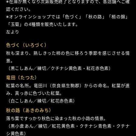
※在庫が無くなり次第販売終了となりますので、各店舗へご確
認ください。
※オンラインショップでは「色づく」「秋の路」「梢の錦」
「玉菊」の4種類を販売いたします。
左より
色づく（いろづく）
秋も深まり、熟しきった柿の色に移ろう季節を感じさせる情
景。
（黒こしあん／練切／クチナシ黄色素・紅花赤色素）
竜田（たつた）
紅葉の名所。竜田川（奈良県生駒郡）からの命名。紅葉が進
み、真っ赤に色づいた紅葉。
（白こしあん／練切／紅花赤色素）
秋の路（あきのみち）
落ち葉ですっかり秋色に染まった秋の小路の情景。
（黒小倉あん／練切／紅花黄色素・クチナシ青色素・クチナ
シ黄色素）