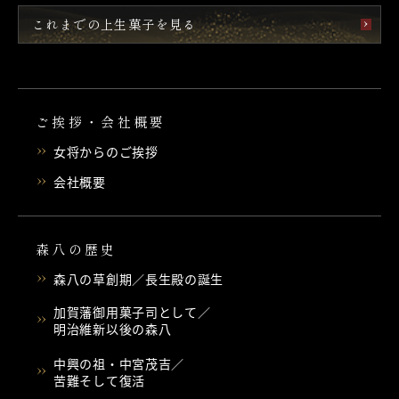
これまでの上生菓子を見る
ご挨拶・会社概要
女将からのご挨拶
会社概要
森八の歴史
森八の草創期／長生殿の誕生
加賀藩御用菓子司として／
明治維新以後の森八
中興の祖・中宮茂吉／
苦難そして復活