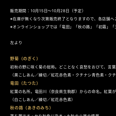
販売期間：10月15日～10月28日（予定）
※在庫が無くなり次第販売終了となりますので、各店舗へ
※オンラインショップでは「竜田」「秋の路」「初霜」「
左より
野菊（のぎく）
初秋の野に咲く菊の総称。どことなく哀愁をおびて、言葉
（黒こしあん／練切／紅花赤色素・クチナシ青色素・ク
竜田（たつた）
紅葉の名所。竜田川（奈良県生駒郡）からの命名。紅葉
（白こしあん／練切／紅花赤色素）
秋の路（あきのみち）