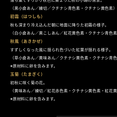
落ち葉ですっかり秋色に染まった秋の小路の情景。
（黒小倉あん／練切／クチナシ青色素・クチナシ黄色素
初霜（はつしも）
秋も深まり冷え込んだ朝に地面に降りた初霜の様子。
（白小倉あん／黒こしあん／紅花黄色素・クチナシ青色
秋風（あきかぜ）
すずしくなった風に揺られ色づいた紅葉が揺れる様子。
（草小倉あん／黄味あん／クチナシ黄色素・クチナシ青
※原材料に卵を含みます。
玉菊（たまぎく）
初秋に咲く菊の花。
（黄味あん／練切／紅花赤色素・クチナシ黄色素・紅花
※原材料に卵を含みます。