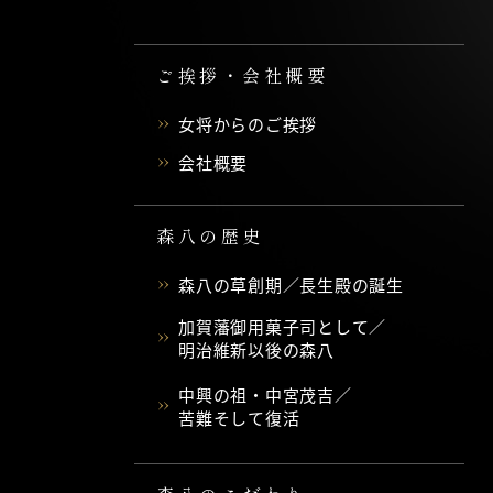
ご挨拶・会社概要
女将からのご挨拶
会社概要
森八の歴史
森八の草創期／長生殿の誕生
加賀藩御用菓子司として／
明治維新以後の森八
中興の祖・中宮茂吉／
苦難そして復活