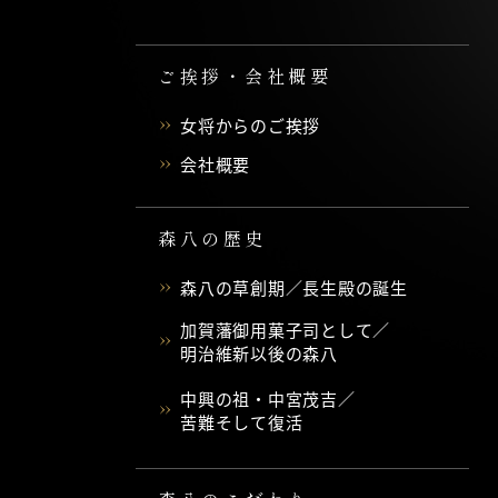
ご挨拶・会社概要
女将からのご挨拶
会社概要
森八の歴史
森八の草創期／長生殿の誕生
加賀藩御用菓子司として／
明治維新以後の森八
中興の祖・中宮茂吉／
苦難そして復活