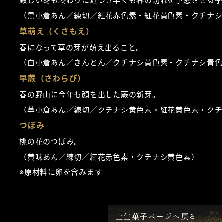
厳しい冬も終わりに近づき早くも春の訪れを予感させる
（黒小倉あん／練切／紅花赤色素・紅花黄色素・クチナ
草萌え（くさもえ）
春になって草の芽が萌え出ること。
（白小倉あん／きんとん／クチナシ黄色素・クチナシ青
早蕨（さわらび）
春の野山に今年も顔を出した蕨の新芽。
（草小倉あん／練切／クチナシ黄色素・紅花黄色素・ク
つぼみ
桃の花のつぼみ。
（黄味あん／練切／紅花赤色素・クチナシ黄色素）
※原材料に卵を含みます
上生菓子ページへ戻る