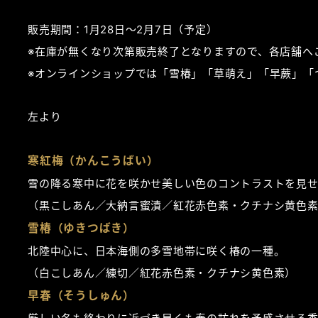
販売期間：1月28日～2月7日（予定）
※在庫が無くなり次第販売終了となりますので、各店舗へ
※オンラインショップでは「雪椿」「草萌え」「早蕨」「
左より
寒紅梅（かんこうばい）
雪の降る寒中に花を咲かせ美しい色のコントラストを見
（黒こしあん／大納言蜜漬／紅花赤色素・クチナシ黄色
雪椿（ゆきつばき）
北陸中心に、日本海側の多雪地帯に咲く椿の一種。
（白こしあん／練切／紅花赤色素・クチナシ黄色素）
早春（そうしゅん）