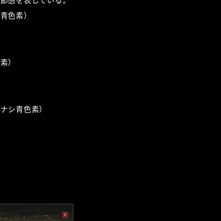
季節感を表している。
シ青色素）
色素）
チナシ青色素）