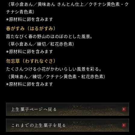
（草小倉あん／黄味あん きんとん仕上／クチナシ黄色素・ク
チナシ青色素）
※原材料に卵を含みます
春がすみ（はるがすみ）
霞たなびく春の野山のほのぼのとした風景。
（草小倉あん／練切／紅花赤色素）
※原材料に卵を含みます
勿忘草（わすれなぐさ）
たくさんつける小花がかわいらしい風景を彩る。
（黄味あん／練切／クチナシ黄色素・紅花赤色素）
※原材料に卵を含みます
上生菓子ページへ戻る
これまでの上生菓子を見る