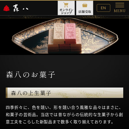
English
EN
MENU
Website
メ
ニ
ュ
ー
森八のお菓子
森八の上生菓子
四季折々に、色を競い、形を競い合う風雅な品々はまさに、
和菓子の芸術品。当店では昔ながらの伝統的な生菓子から創
意工夫をこらした新製品まで数多く取り揃えております。