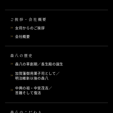
ご挨拶・会社概要
女将からのご挨拶
会社概要
森八の歴史
森八の草創期／長生殿の誕生
加賀藩御用菓子司として／
明治維新以後の森八
中興の祖・中宮茂吉／
苦難そして復活
森八のこだわり