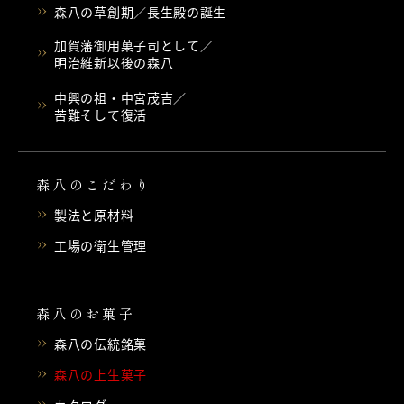
森八の草創期／長生殿の誕生
加賀藩御用菓子司として／
明治維新以後の森八
中興の祖・中宮茂吉／
苦難そして復活
森八のこだわり
製法と原材料
工場の衛生管理
森八のお菓子
森八の伝統銘菓
森八の上生菓子