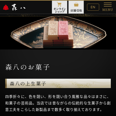
English
EN
MENU
Website
メ
ニ
ュ
ー
森八のお菓子
森八の上生菓子
四季折々に、色を競い、形を競い合う風雅な品々はまさに、
和菓子の芸術品。当店では昔ながらの伝統的な生菓子から創
意工夫をこらした新製品まで数多く取り揃えております。