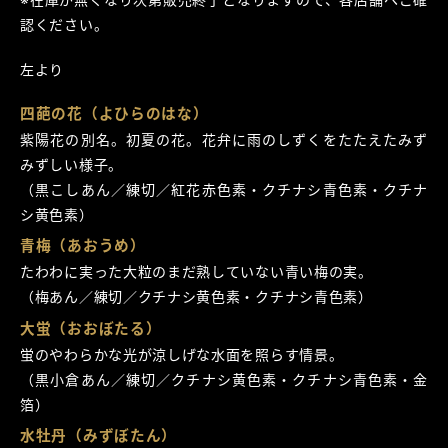
認ください。
左より
四葩の花（よひらのはな）
紫陽花の別名。初夏の花。花弁に雨のしずくをたたえたみず
みずしい様子。
（黒こしあん／練切／紅花赤色素・クチナシ青色素・クチナ
シ黄色素）
青梅（あおうめ）
たわわに実った大粒のまだ熟していない青い梅の実。
（梅あん／練切／クチナシ黄色素・クチナシ青色素）
大蛍（おおぼたる）
蛍のやわらかな光が涼しげな水面を照らす情景。
（黒小倉あん／練切／クチナシ黄色素・クチナシ青色素・金
箔）
水牡丹（みずぼたん）