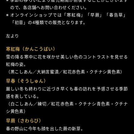
ので、各店舗へお問い合わせください。
オンラインショップでは「寒紅梅」「早蕨」「春告草」
「初音」の4種類での販売となります。
左より
寒紅梅（かんこうばい）
雪の降る寒中に花を咲かせ美しい色のコントラストを見せる
紅梅の姿。
（黒こしあん／大納言蜜漬／紅花赤色素・クチナシ黄色素）
早春（そうしゅん）
厳しい冬も終わりに近づき早くも春の訪れを予感させる季節
感を表している。
（白こしあん／練切／紅花赤色素・クチナシ青色素・クチナ
シ黄色素）
早蕨（さわらび）
春の野山に今年も顔を出した蕨の新芽。