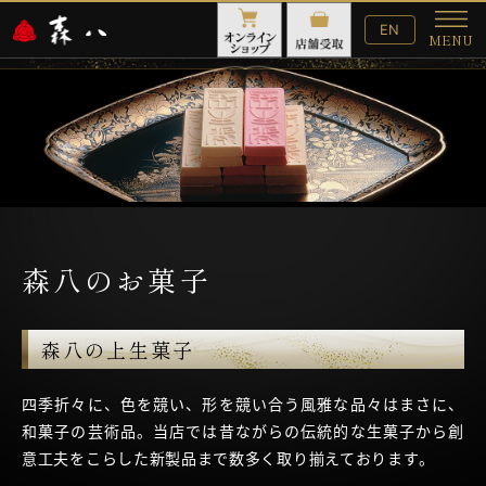
English
EN
MENU
Website
メ
ニ
ュ
ー
森八のお菓子
森八の上生菓子
四季折々に、色を競い、形を競い合う風雅な品々はまさに、
和菓子の芸術品。当店では昔ながらの伝統的な生菓子から創
意工夫をこらした新製品まで数多く取り揃えております。