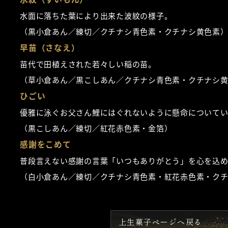
水面に落ちた葉により出来た波紋の様子。
（黒小倉あん／練切／クチナシ青色素・クチナシ黄色素
早苗（さなえ）
苗代で田植えされた若々しい稲の苗。
（草小倉あん／黒こしあん／クチナシ青色素・クチナシ
ひごい
優雅に泳ぐお父さん鯉にはぐれないように懸命について
（黒こしあん／練切／紅花赤色素・金箔）
感謝をこめて
普段言えない感謝の言葉「いつもありがとう」を心を込
（白小倉あん／練切／クチナシ青色素・紅花赤色素・ク
上生菓子ページへ戻る