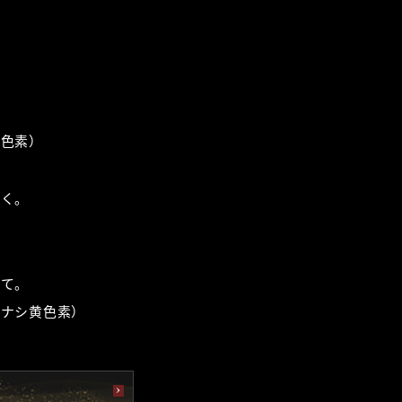
）
黄色素）
いく。
めて。
チナシ黄色素）