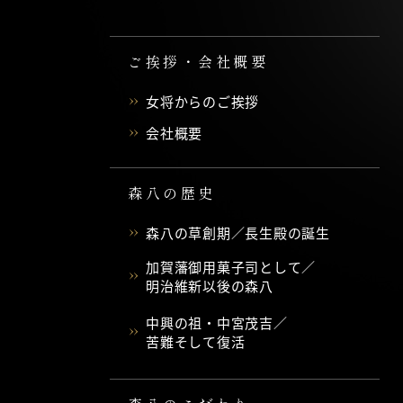
ご挨拶・会社概要
女将からのご挨拶
会社概要
森八の歴史
森八の草創期／長生殿の誕生
加賀藩御用菓子司として／
明治維新以後の森八
中興の祖・中宮茂吉／
苦難そして復活