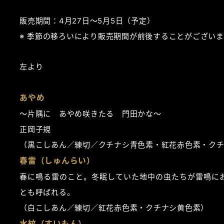
販売期間：4月27日～5月5日（予定）
季節の移ろいにより販売期間が前後することがございま
左より
あやめ
～片隅に あやめ咲きたる 門田かな～
正岡子規
（黒こしあん／練切／クチナシ青色素・紅花赤色素・ク
春雷（しゅんらい）
春に鳴る雷のこと。冬眠していた地中の虫たちが雷鳴に
とも呼ばれる。
（白こしあん／練切／紅花赤色素・クチナシ黄色素）
水紋（すいもん）