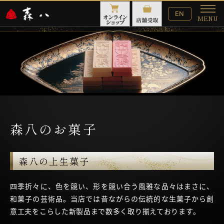
English
EN
MENU
Website
メ
ニ
ュ
ー
森八のお菓子
森八の上生菓子
四季折々に、色を競い、形を競い合う風雅な品々はまさに、
和菓子の芸術品。当店では昔ながらの伝統的な生菓子から創
意工夫をこらした新製品まで数多く取り揃えております。