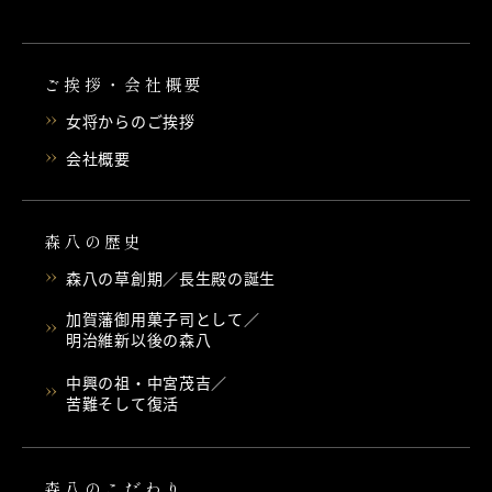
ご挨拶・会社概要
女将からのご挨拶
会社概要
森八の歴史
森八の草創期／長生殿の誕生
加賀藩御用菓子司として／
明治維新以後の森八
中興の祖・中宮茂吉／
苦難そして復活
森八のこだわり