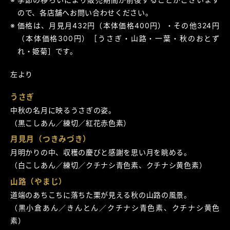
ので、各店舗へお問い合わせください。
価格は、月見月432円（本体価格400円）・その他324円
（本体価格300円）［うさぎ・山路・一葉・秋のおとず
れ・姫菊］です。
左より
うさぎ
中秋の名月に映るうさぎの姿。
（黒こしあん／練切／紅花赤色素）
月見月（つきみづき）
月明かりの中、収穫の慶びと感謝を思い月を眺める。
（白こしあん／練切／クチナシ青色素、クチナシ黄色素）
山路（やまじ）
道端のあちこちに落ちた栗が見える秋の山路の風景。
（黒小倉あん／きんとん／クチナシ青色素、クチナシ黄色
素）