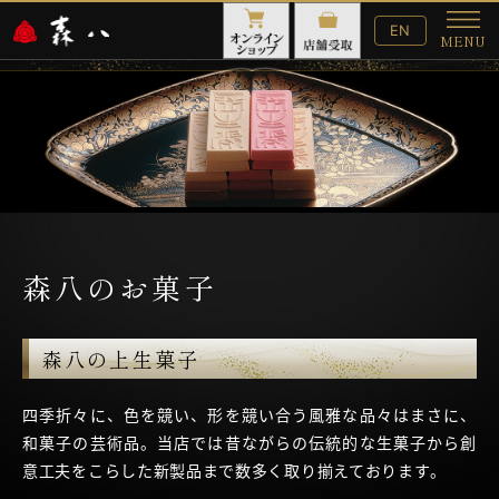
English
EN
MENU
Website
メ
ニ
ュ
ー
森八のお菓子
森八の上生菓子
四季折々に、色を競い、形を競い合う風雅な品々はまさに、
和菓子の芸術品。当店では昔ながらの伝統的な生菓子から創
意工夫をこらした新製品まで数多く取り揃えております。