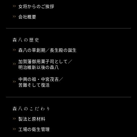
女将からのご挨拶
会社概要
森八の歴史
森八の草創期／長生殿の誕生
加賀藩御用菓子司として／
明治維新以後の森八
中興の祖・中宮茂吉／
苦難そして復活
森八のこだわり
製法と原材料
工場の衛生管理