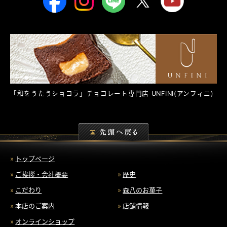
「和をうたうショコラ」チョコレート専門店
UNFINI
(アンフィニ)
トップページ
ご挨拶・会社概要
歴史
こだわり
森八のお菓子
本店のご案内
店舗情報
オンラインショップ