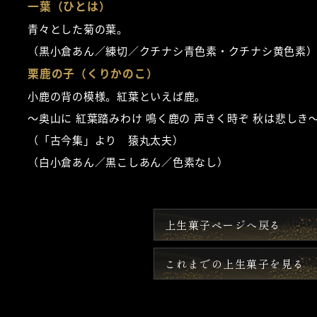
一葉（ひとは）
青々とした菊の葉。
（黒小倉あん／練切／クチナシ青色素・クチナシ黄色素
栗鹿の子（くりかのこ）
小鹿の背の模様。紅葉といえば鹿。
～奥山に 紅葉踏みわけ 鳴く鹿の 声きく時ぞ 秋は悲しき
（「古今集」より 猿丸太夫）
（白小倉あん／黒こしあん／色素なし）
上生菓子ページへ戻る
これまでの上生菓子を見る