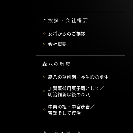
ご挨拶・会社概要
女将からのご挨拶
会社概要
森八の歴史
森八の草創期／長生殿の誕生
加賀藩御用菓子司として／
明治維新以後の森八
中興の祖・中宮茂吉／
苦難そして復活