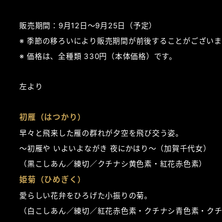
販売期間：9月12日～9月25日（予定）
季節の移ろいにより販売期間が前後することがございま
価格は、全種類 330円（本体価格）です。
左より
初雁（はつかり）
早々と飛来した雁の群れが夕空を飛び交う姿。
～初雁や いよいよながき 夜にかはり～（加賀千代女）
（黒こしあん／練切／クチナシ黄色素・紅花赤色素）
姫菊（ひめぎく）
愛らしい花弁をひろげた小振りの菊。
（白こしあん／練切／紅花赤色素・クチナシ青色素・ク