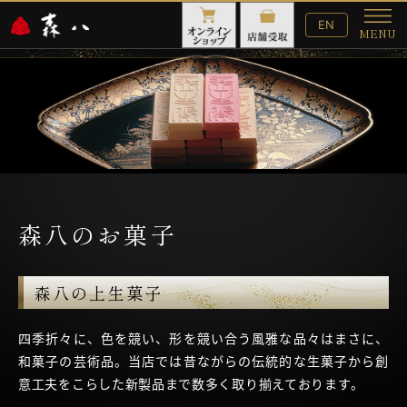
English
EN
MENU
Website
メ
ニ
ュ
ー
森八のお菓子
森八の上生菓子
四季折々に、色を競い、形を競い合う風雅な品々はまさに、
和菓子の芸術品。当店では昔ながらの伝統的な生菓子から創
意工夫をこらした新製品まで数多く取り揃えております。