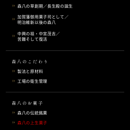
森八の草創期／長生殿の誕生
加賀藩御用菓子司として／
明治維新以後の森八
中興の祖・中宮茂吉／
苦難そして復活
森八のこだわり
製法と原材料
工場の衛生管理
森八のお菓子
森八の伝統銘菓
森八の上生菓子