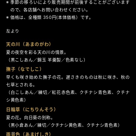
季節の移ろいにより販売期間が前後することがございます
ので、各店舗へお問い合わせください。
価格は、全種類 350円(本体価格）です。
左より
天の川（あまのがわ）
夏の夜空を彩る天の川の情景。
（黒こしあん／錦玉 羊羹製／色素なし）
撫子（なでしこ）
早くも咲き始めた撫子の花。遅さきのものは秋に咲き、秋の
七草とされる。
（白こしあん／練切／紅花赤色素、クチナシ青色素、クチナ
シ黄色素）
日輪草（にちりんそう）
夏の花。向日葵の別称。
（黒小倉あん／練切／クチナシ黄色素、クチナシ青色素）
雨景色（あまげしき）