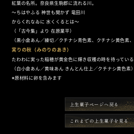
紅葉の名所。奈良県生駒郡に流れる川。
～ちはやふる 神世も聞かず 竜田川
からくれなゐに 水くくるとは～
（「古今集」より 在原業平）
（黒小倉あん／練切／クチナシ青色素、クチナシ黄色素
実りの秋（みのりのあき）
たわわに実った稲穂が黄金色に輝き収穫の時を待っている
（白小倉あん／黄味あん きんとん仕上／クチナシ黄色素
※原材料に卵を含みます
上生菓子ページへ戻る
これまでの上生菓子を見る