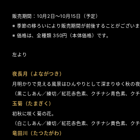
販売期間：10月2日～10月15日（予定）
季節の移ろいにより販売期間が前後することがございま
価格は、全種類 350円（本体価格）です。
左より
夜長月（よながつき）
月明かりで見える風景はひんやりとして深まりゆく秋の
（黒こしあん／練切／紅花赤色素、クチナシ青色素、ク
玉菊（たまぎく）
初秋に咲く菊の花。
（白こしあん／練切／紅花赤色素、クチナシ黄色素、ク
竜田川（たつたがわ）