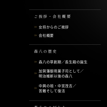
ご挨拶・会社概要
女将からのご挨拶
会社概要
森八の歴史
森八の草創期／長生殿の誕生
加賀藩御用菓子司として／
明治維新以後の森八
中興の祖・中宮茂吉／
苦難そして復活