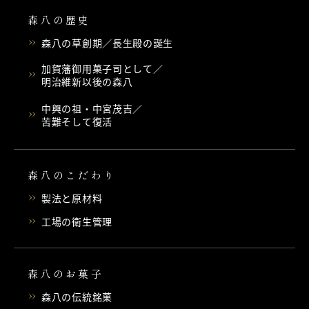
森八の歴史
森八の草創期／長生殿の誕生
加賀藩御用菓子司として／
明治維新以後の森八
中興の祖・中宮茂吉／
苦難そして復活
森八のこだわり
製法と原材料
工場の衛生管理
森八のお菓子
森八の伝統銘菓