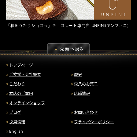
「和をうたうショコラ」チョコレート専門店
UNFINI
(アンフィニ)
トップページ
ご挨拶・会社概要
歴史
こだわり
森八のお菓子
本店のご案内
店舗情報
オンラインショップ
ブログ
お問い合わせ
採用情報
プライバシーポリシー
English