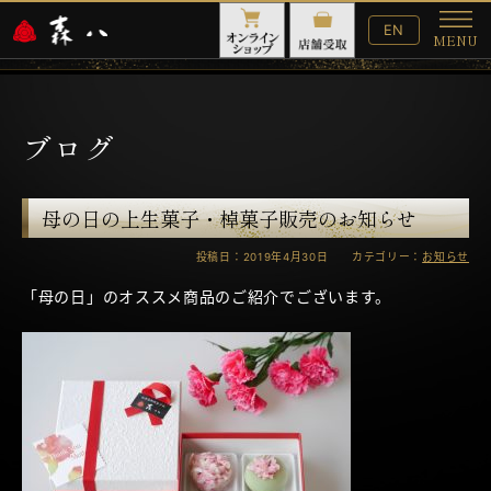
English
EN
MENU
Website
メ
ニ
ュ
ー
ブログ
母の日の上生菓子・棹菓子販売のお知らせ
投稿日：2019年4月30日 カテゴリー：
お知らせ
「母の日」のオススメ商品のご紹介でございます。