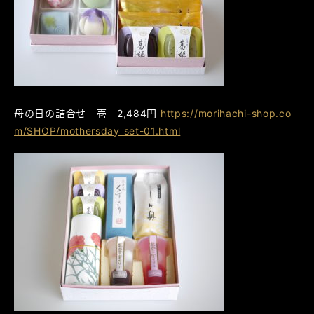
母の日の詰合せ 壱 2,484円
https://morihachi-shop.co
m/SHOP/mothersday_set-01.html