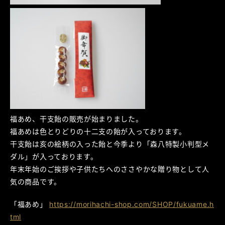
福あめ、干支飴の販売が始まりました。
福あめは色とりどりの十二支の飴が入っております。
干支飴は亥の絵柄の入った飴と今季より「森八特製小判型メ
ダル」が入っております。
年末年始のご挨拶や子供たちへのささやかな贈り物として人
気の商品です。
「福あめ」
https://morihachi-shop.com/SHOP/fukuame.h
tml