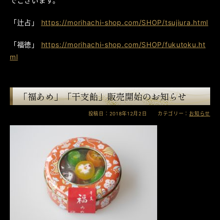
でございます。
「辻占」
https://morihachi-shop.com/SHOP/tsujiura.html
「福徳」
https://morihachi-shop.com/SHOP/fukutoku.ht
ml
「福あめ」「干支飴」販売開始のお知らせ
投稿日：2018年12月2日 カテゴリー：
お知らせ