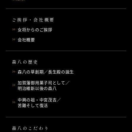
ご挨拶・会社概要
女将からのご挨拶
会社概要
森八の歴史
森八の草創期／長生殿の誕生
加賀藩御用菓子司として／
明治維新以後の森八
中興の祖・中宮茂吉／
苦難そして復活
森八のこだわり