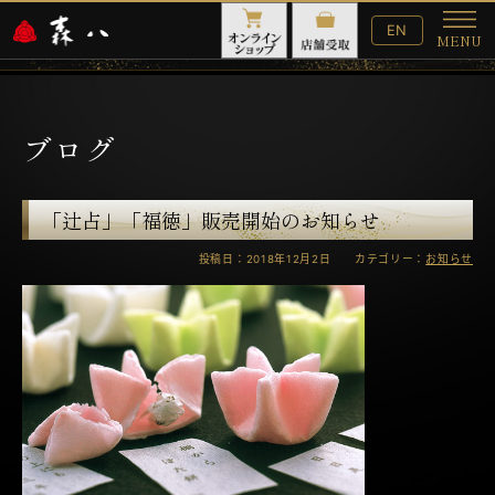
English
EN
MENU
Website
メ
ニ
ュ
ー
ブログ
「辻占」「福徳」販売開始のお知らせ
投稿日：2018年12月2日 カテゴリー：
お知らせ