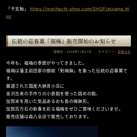
「干支飴」
https://morihachi-shop.com/SHOP/etoame.ht
ml
伝統の迎春菓「福梅」販売開始のお知らせ
投稿日：2018年11月21日 カテゴリー：
お知らせ
今年も、福梅の季節がやってきました。
福梅は藩主前田家の御紋「剣梅鉢」を象った伝統の迎春菓で
す。
厳選された国産大納言小豆に
金沢古来の手作りの小倉餡を使った固めの餡、
加賀米を用いた気品あるおも長の梅鉢形。
加賀百万石の新春を彩る福梅をぜひご賞味くださいませ。
販売店舗は森八全店で販売しております。