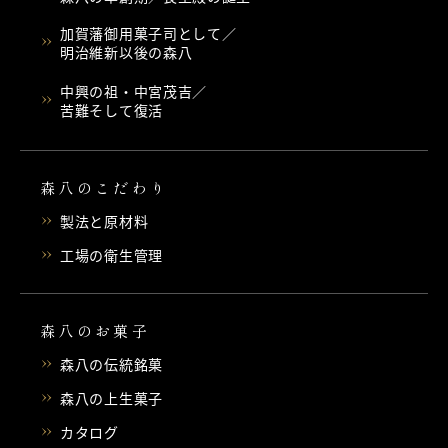
加賀藩御用菓子司として／
明治維新以後の森八
中興の祖・中宮茂吉／
苦難そして復活
森八のこだわり
製法と原材料
工場の衛生管理
森八のお菓子
森八の伝統銘菓
森八の上生菓子
カタログ