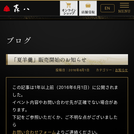
English
EN
MENU
Website
メ
ニ
ュ
ー
ブログ
「夏羊羹」販売開始のお知らせ
投稿日：2016年6月1日 カテゴリー：
お知らせ
この記事は1年以上前（2016年6月1日）に公開されま
した。
イベント内容やお問い合わせ先が正確でない場合があ
ります。
下記をご参照いただくか、ご不明な点がございました
ら
お問い合わせフォーム
よりご連絡ください。