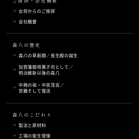
ご挨拶・会社概要
女将からのご挨拶
会社概要
森八の歴史
森八の草創期／長生殿の誕生
加賀藩御用菓子司として／
明治維新以後の森八
中興の祖・中宮茂吉／
苦難そして復活
森八のこだわり
製法と原材料
工場の衛生管理