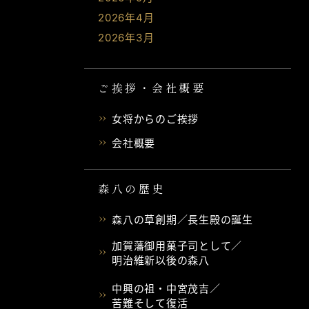
2026年4月
2026年3月
ご挨拶・会社概要
女将からのご挨拶
会社概要
森八の歴史
森八の草創期／長生殿の誕生
加賀藩御用菓子司として／
明治維新以後の森八
中興の祖・中宮茂吉／
苦難そして復活