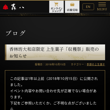
English
EN
MENU
Website
メ
ニ
ュ
ー
ブログ
香林坊大和店限定 上生菓子「収穫祭」販売の
お知らせ
投稿日：2018年10月15日 カテゴリー：
季節の上生菓子
この記事は1年以上前（2018年10月15日）に公開され
ました。
イベント内容やお問い合わせ先が正確でない場合があ
ります。
下記をご参照いただくか、ご不明な点がございました
ら