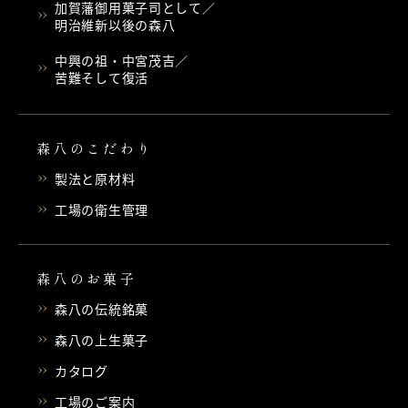
加賀藩御用菓子司として／
明治維新以後の森八
中興の祖・中宮茂吉／
苦難そして復活
森八のこだわり
製法と原材料
工場の衛生管理
森八のお菓子
森八の伝統銘菓
森八の上生菓子
カタログ
工場のご案内