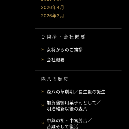
2026年4月
2026年3月
ご挨拶・会社概要
女将からのご挨拶
会社概要
森八の歴史
森八の草創期／長生殿の誕生
加賀藩御用菓子司として／
明治維新以後の森八
中興の祖・中宮茂吉／
苦難そして復活