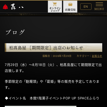
English
EN
MENU
Website
メ
ニ
ュ
ー
ブログ
柏髙島屋 ［期間限定］出店のお知らせ
投稿日：2026年7月29日 カテゴリー：
お知らせ
7月29日（水）～8月18日（火）、柏髙島屋にて期間限定で出
店致します。
季節限定の「麩饅頭」や「葛姫」等の販売を予定しておりま
す。
◆イベント名 本館1階菓子イベントPOP UP SPACEふらり