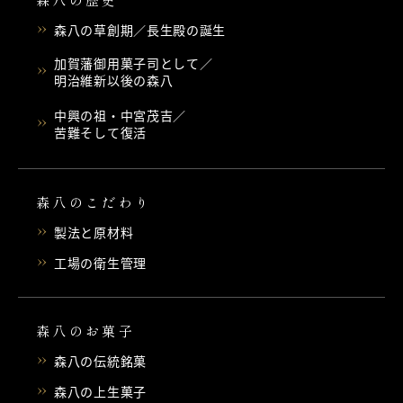
森八の草創期／長生殿の誕生
加賀藩御用菓子司として／
明治維新以後の森八
中興の祖・中宮茂吉／
苦難そして復活
森八のこだわり
製法と原材料
工場の衛生管理
森八のお菓子
森八の伝統銘菓
森八の上生菓子