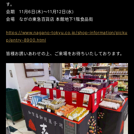
す。
会期 11月6日(木)～11月12日(水)
会場 ながの東急百貨店 本館地下1階食品街
https://www.nagano-tokyu.co.jp/shop-information/picku
p/entry-8900.html
皆様お誘いあわせの上、ご来場をお待ちいたしております。