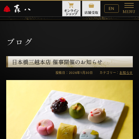
English
EN
MENU
Website
メ
ニ
ュ
ー
ブログ
日本橋三越本店 催事開催のお知らせ
投稿日：2026年1月30日 カテゴリー：
お知らせ