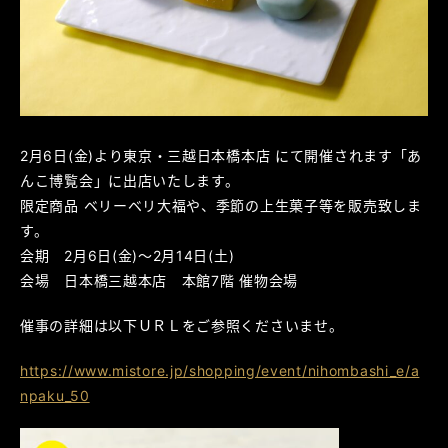
2月6日(金)より東京・三越日本橋本店 にて開催されます「あ
んこ博覧会」に出店いたします。
限定商品 ベリーベリ大福や、季節の上生菓子等を販売致しま
す。
会期 2月6日(金)～2月14日(土)
会場 日本橋三越本店 本館7階 催物会場
催事の詳細は以下ＵＲＬをご参照くださいませ。
https://www.mistore.jp/shopping/event/nihombashi_e/a
npaku_50