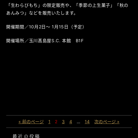
「生わらびもち」の限定販売や、「季節の上生菓子」「秋の
あんみつ」などを販売いたします。
開催期間／10月2日～ 1月15日（予定）
開催場所／玉川髙島屋S.C. 本館 B1F
« 前のページ
1
2
3
4
…
14
次のページ »
最近の投稿