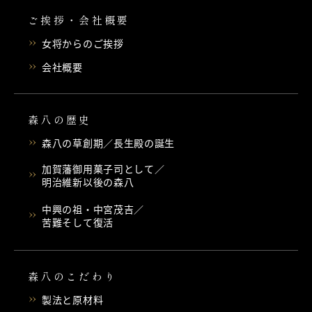
ご挨拶・会社概要
女将からのご挨拶
会社概要
森八の歴史
森八の草創期／長生殿の誕生
加賀藩御用菓子司として／
明治維新以後の森八
中興の祖・中宮茂吉／
苦難そして復活
森八のこだわり
製法と原材料