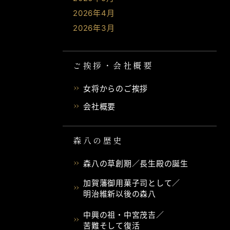
2026年4月
2026年3月
ご挨拶・会社概要
女将からのご挨拶
会社概要
森八の歴史
森八の草創期／長生殿の誕生
加賀藩御用菓子司として／
明治維新以後の森八
中興の祖・中宮茂吉／
苦難そして復活