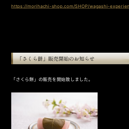
https://morihachi-shop.com/SHOP/wagashi-experien
「さくら餅」販売開始のお知らせ
「さくら餅」の販売を開始致しました。