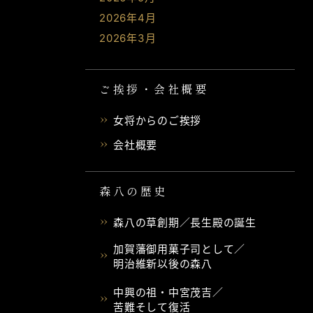
2026年4月
2026年3月
ご挨拶・会社概要
女将からのご挨拶
会社概要
森八の歴史
森八の草創期／長生殿の誕生
加賀藩御用菓子司として／
明治維新以後の森八
中興の祖・中宮茂吉／
苦難そして復活