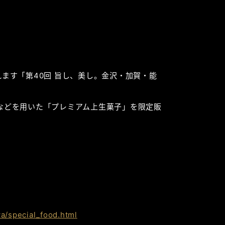
れます「第40回 旨し、美し。金沢・加賀・能
]などを用いた「プレミアム上生菓子」を限定販
a/special_food.html