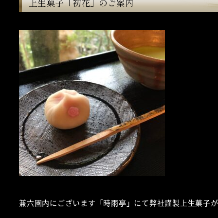
上生菓子「初花」のご案内
兼六園内にございます「時雨亭」にて弊社謹製上生菓子が