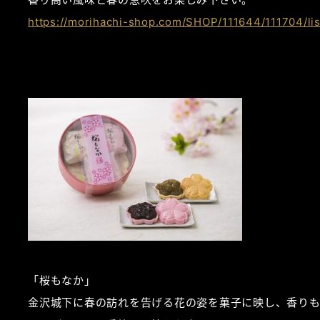
https://morihachi-shop.com/SHOP/111644/111704/lis
「桜もなか」
金沢城下に春の訪れを告げる花の姿を菓子に映し、香り