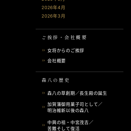
2026年4月
2026年3月
ご挨拶・会社概要
女将からのご挨拶
会社概要
森八の歴史
森八の草創期／長生殿の誕生
加賀藩御用菓子司として／
明治維新以後の森八
中興の祖・中宮茂吉／
苦難そして復活