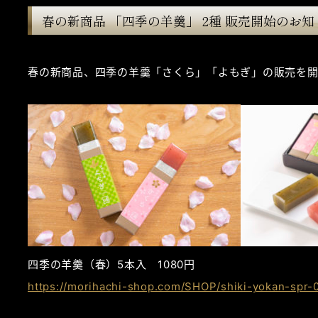
春の新商品 「四季の羊羹」 2種 販売開始のお知
春の新商品、四季の羊羹「さくら」「よもぎ」の販売を
四季の羊羹（春）5本入 1080円
https://morihachi-shop.com/SHOP/shiki-yokan-spr-