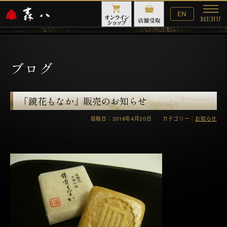
English
EN
MENU
Website
メ
ニ
ュ
ー
ブログ
「鏡花もなか」販売のお知らせ
投稿日：2018年4月20日 カテゴリー：
お知らせ