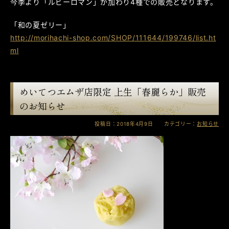
今季より「ルビーロマン」が加わり4種での販売となります。
「和の夏ゼリー」
http://morihachi-shop.com/SHOP/111644/199746/list.ht
ml
めいてつエムザ店限定 上生「春麗らか」販売
のお知らせ
投稿日：2018年4月9日 カテゴリー：
お知らせ