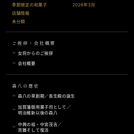
季節限定の和菓子
2026年3月
店舗情報
未分類
ご挨拶・会社概要
女将からのご挨拶
会社概要
森八の歴史
森八の草創期／長生殿の誕生
加賀藩御用菓子司として／
明治維新以後の森八
中興の祖・中宮茂吉／
苦難そして復活