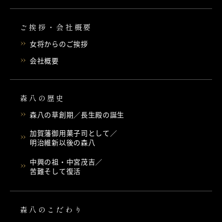
ご挨拶・会社概要
女将からのご挨拶
会社概要
森八の歴史
森八の草創期／長生殿の誕生
加賀藩御用菓子司として／
明治維新以後の森八
中興の祖・中宮茂吉／
苦難そして復活
森八のこだわり