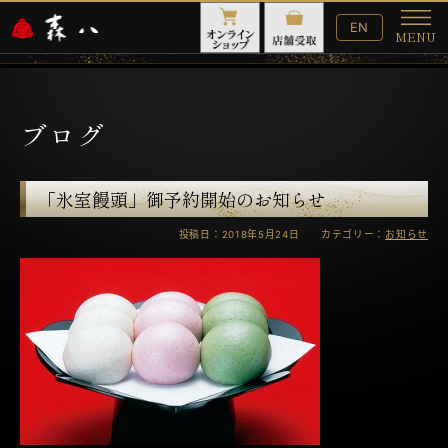
English
EN
MENU
Website
メ
ニ
ュ
ー
ブログ
「氷室饅頭」御予約開始のお知らせ
投稿日：2018年5月24日 カテゴリー：
お知らせ