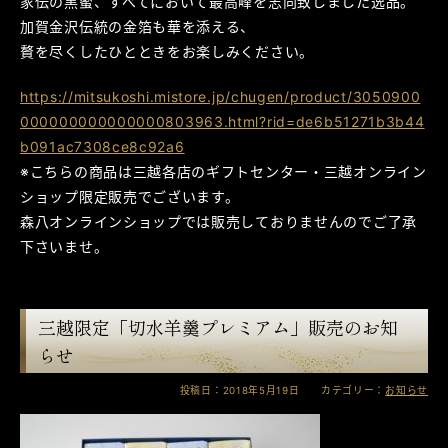
家伝の黒蜜、すべてにおいて最高峰を志向致しました逸品。
加賀金沢伝統の金箔も華を添える、
贅を尽くしたひとときをお楽しみください。
https://mitsukoshi.mistore.jp/chugen/product/3050900
000000000000000803963.html?rid=de6b51271b3b44
b091ac7308ce8c92a6
※こちらの商品は三越各店のギフトセンター・三越オンライン
ショップ限定販売でございます。
森八オンラインショップでは販売しておりませんのでご了承
下さいませ。
三越限定「切水羊羹プレミアム」販売のお知
らせ
投稿日：2018年5月19日 カテゴリー：
お知らせ