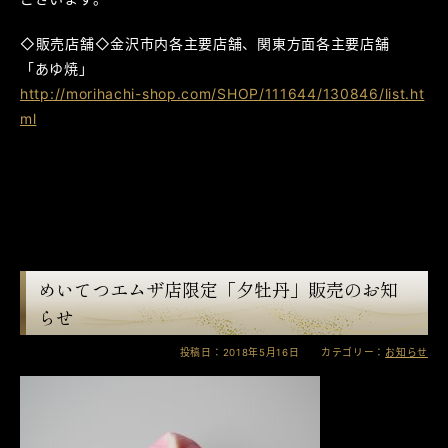
◇販売店舗◇金沢市内各主要店舗、関東方面各主要店舗
「あゆ焼」
http://morihachi-shop.com/SHOP/111644/130846/list.ht
ml
めいてつエムザ店限定「夕牡丹」販売のお知
らせ
投稿日：2018年5月16日 カテゴリー：
お知らせ