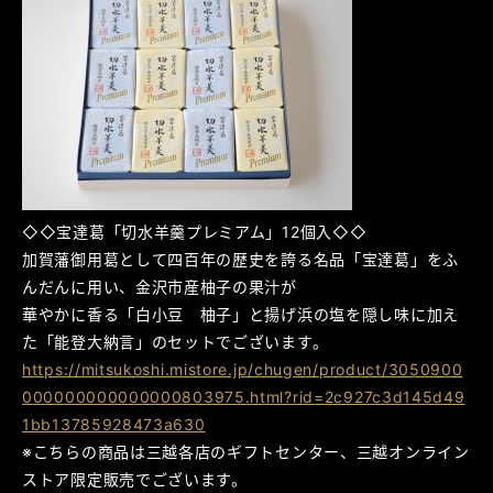
◇◇宝達葛「切水羊羹プレミアム」12個入◇◇
加賀藩御用葛として四百年の歴史を誇る名品「宝達葛」をふ
んだんに用い、金沢市産柚子の果汁が
華やかに香る「白小豆 柚子」と揚げ浜の塩を隠し味に加え
た「能登大納言」のセットでございます。
https://mitsukoshi.mistore.jp/chugen/product/3050900
000000000000000803975.html?rid=2c927c3d145d49
1bb13785928473a630
※こちらの商品は三越各店のギフトセンター、三越オンライン
ストア限定販売でございます。