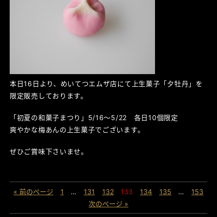
本日16日より、めいてつエムザ店にて上生菓子「夕牡丹」を
限定販売しております。
「初夏の和菓子まつり」5/16～5/22 各日10個限定
爽やかな梅あんの上生菓子でございます。
ぜひご賞味下さいませ。
« 前のページ
1
…
131
132
133
134
135
…
153
次のページ »