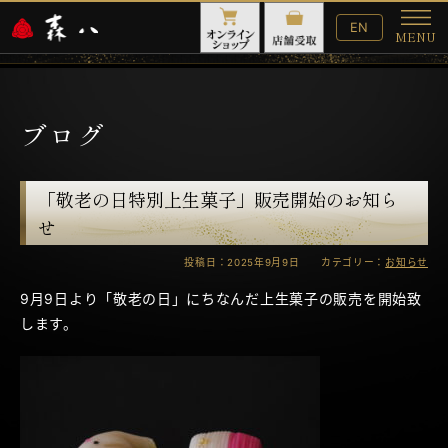
English
EN
MENU
Website
メ
ニ
ュ
ー
ブログ
「敬老の日特別上生菓子」販売開始のお知ら
せ
投稿日：2025年9月9日 カテゴリー：
お知らせ
9月9日より「敬老の日」にちなんだ上生菓子の販売を開始致
します。