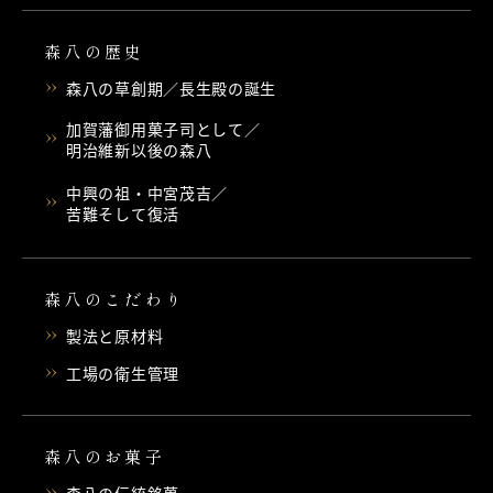
森八の歴史
森八の草創期／長生殿の誕生
加賀藩御用菓子司として／
明治維新以後の森八
中興の祖・中宮茂吉／
苦難そして復活
森八のこだわり
製法と原材料
工場の衛生管理
森八のお菓子