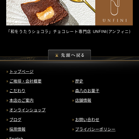
「和をうたうショコラ」チョコレート専門店
UNFINI
(アンフィニ)
トップページ
ご挨拶・会社概要
歴史
こだわり
森八のお菓子
本店のご案内
店舗情報
オンラインショップ
ブログ
お問い合わせ
採用情報
プライバシーポリシー
English