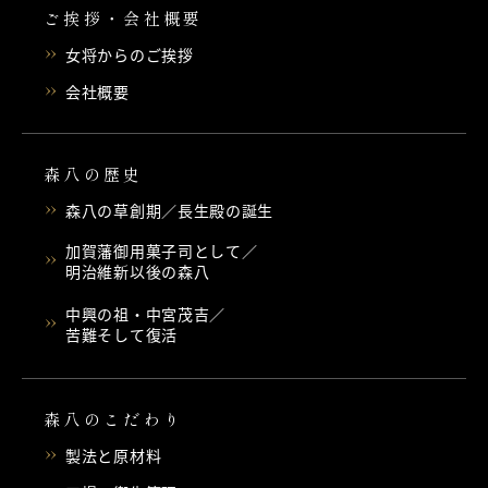
ご挨拶・会社概要
女将からのご挨拶
会社概要
森八の歴史
森八の草創期／長生殿の誕生
加賀藩御用菓子司として／
明治維新以後の森八
中興の祖・中宮茂吉／
苦難そして復活
森八のこだわり
製法と原材料