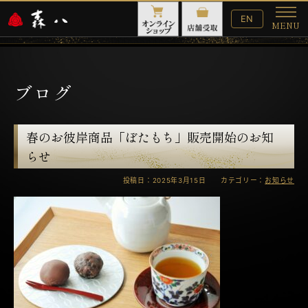
English
EN
MENU
Website
メ
ニ
ュ
ー
ブログ
春のお彼岸商品「ぼたもち」販売開始のお知
らせ
投稿日：2025年3月15日 カテゴリー：
お知らせ