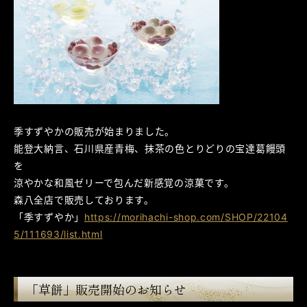
季すずやかの販売が始まりました。
能登大納言、石川県産青梅、抹茶の色とりどりの宝達葛饅頭
を
涼やかな和風ゼリーで包んだ新感覚の涼菓です。
森八全店で販売しております。
「季すずやか」
https://morihachi-shop.com/SHOP/22104
5/111693/list.html
「草餅」販売開始のお知らせ